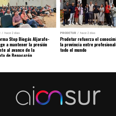
R
hace 2 días
PRODETUR
hace 2 días
orma Stop Biogás Aljarafe-
Prodetur refuerza el conocim
ge a mantener la presión
la provincia entre profesiona
nte al avance de la
todo el mundo
nta de Benacazón