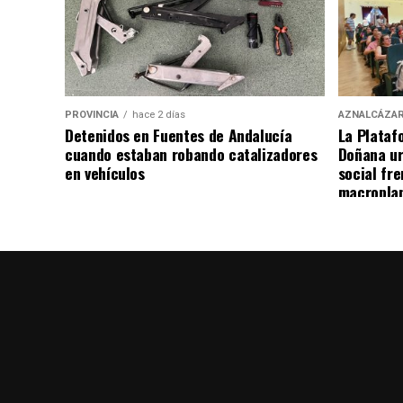
PROVINCIA
hace 2 días
AZNALCÁZA
Detenidos en Fuentes de Andalucía
La Plataf
cuando estaban robando catalizadores
Doñana ur
en vehículos
social fre
macropla