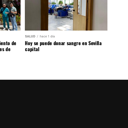
SALUD
hace 1 día
iento de
Hoy se puede donar sangre en Sevilla
les de
capital