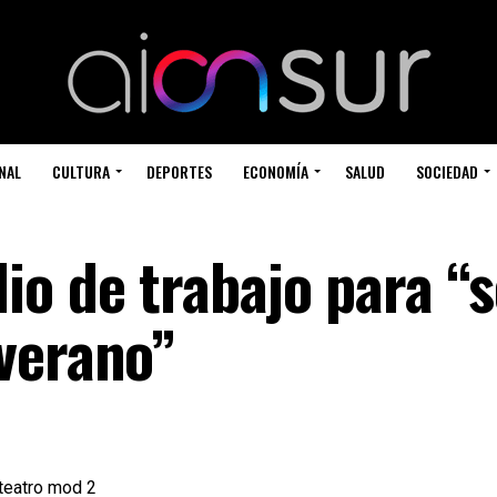
NAL
CULTURA
DEPORTES
ECONOMÍA
SALUD
SOCIEDAD
io de trabajo para “
verano”