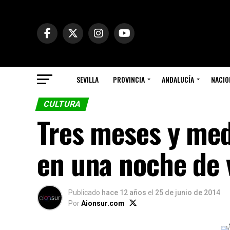
SEVILLA
PROVINCIA
ANDALUCÍA
NACIO
CULTURA
Tres meses y med
en una noche de 
Publicado
hace 12 años
el
25 de junio de 2014
Por
Aionsur.com