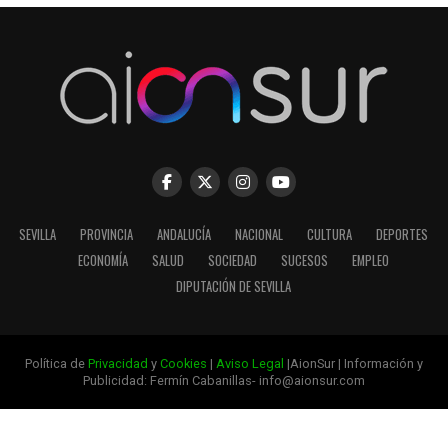
SEVILLA
PROVINCIA
ANDALUCÍA
NACIONAL
CULTURA
DEPORTES
ECONOMÍA
SALUD
SOCIEDAD
SUCESOS
EMPLEO
DIPUTACIÓN DE SEVILLA
Política de
Privacidad
y
Cookies
|
Aviso Legal
|AionSur | Información y
Publicidad: Fermín Cabanillas- info@aionsur.com