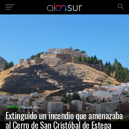
ESTEPA
hace 4 días
Extinguido un incendio que amenazaba
al Cerro de San Cristóbal de Estepa