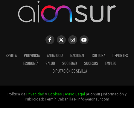
SEVILLA
PROVINCIA
ANDALUCÍA
NACIONAL
CULTURA
DEPORTES
ECONOMÍA
SALUD
SOCIEDAD
SUCESOS
EMPLEO
DIPUTACIÓN DE SEVILLA
Política de
Privacidad
y
Cookies
|
Aviso Legal
|AionSur | Información y
Publicidad: Fermín Cabanillas- info@aionsur.com