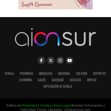
SEVILLA
PROVINCIA
ANDALUCÍA
NACIONAL
CULTURA
DEPORTES
ECONOMÍA
SALUD
SOCIEDAD
SUCESOS
EMPLEO
DIPUTACIÓN DE SEVILLA
Política de
Privacidad
y
Cookies
|
Aviso Legal
|AionSur | Información y
Publicidad: Fermín Cabanillas- info@aionsur.com