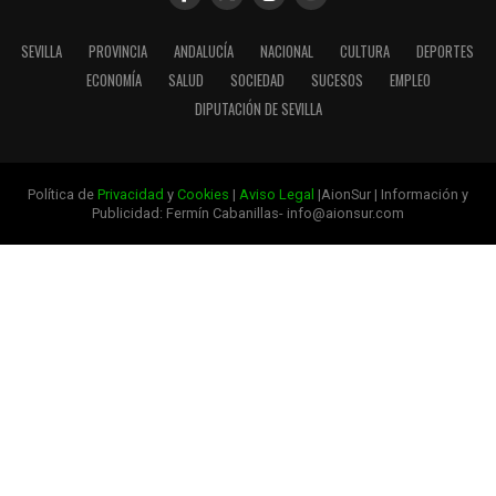
SEVILLA
PROVINCIA
ANDALUCÍA
NACIONAL
CULTURA
DEPORTES
ECONOMÍA
SALUD
SOCIEDAD
SUCESOS
EMPLEO
DIPUTACIÓN DE SEVILLA
Política de
Privacidad
y
Cookies
|
Aviso Legal
|AionSur | Información y
Publicidad: Fermín Cabanillas- info@aionsur.com