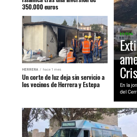
350.000 euros
ESTEPA
Ext
ame
Cri
HERRERA
hace 1 mes
Un corte de luz deja sin servicio a
los vecinos de Herrera y Estepa
En la j
del Cerr