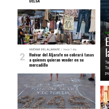
DELSA
SO
E
l
HUÉVAR DEL ALJARAFE
hace 1 día
Huévar del Aljarafe no cobrará tasas
a quienes quieran vender en su
Te
mercadillo
To
pu