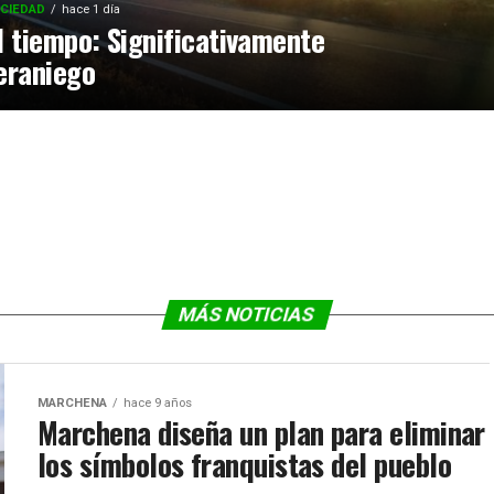
CIEDAD
hace 1 día
l tiempo: Significativamente
eraniego
MÁS NOTICIAS
MARCHENA
hace 9 años
Marchena diseña un plan para eliminar
los símbolos franquistas del pueblo