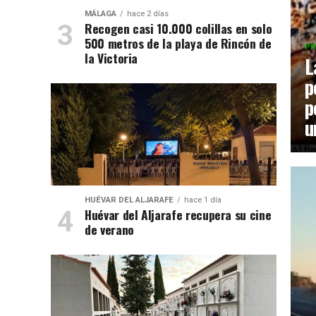
MÁLAGA
hace 2 días
Recogen casi 10.000 colillas en solo
500 metros de la playa de Rincón de
PR
la Victoria
L
p
p
u
HUÉVAR DEL ALJARAFE
hace 1 día
Huévar del Aljarafe recupera su cine
de verano