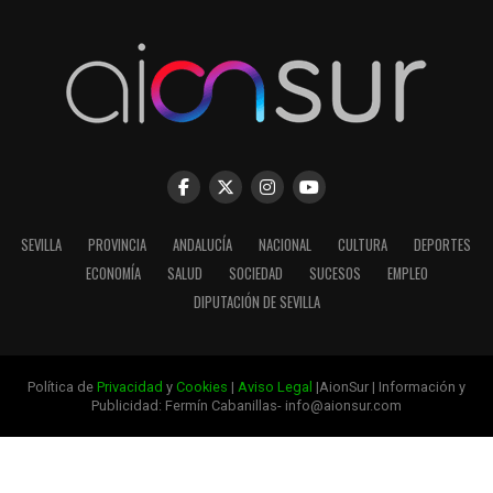
SEVILLA
PROVINCIA
ANDALUCÍA
NACIONAL
CULTURA
DEPORTES
ECONOMÍA
SALUD
SOCIEDAD
SUCESOS
EMPLEO
DIPUTACIÓN DE SEVILLA
Política de
Privacidad
y
Cookies
|
Aviso Legal
|AionSur | Información y
Publicidad: Fermín Cabanillas- info@aionsur.com