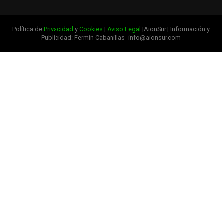
Política de
Privacidad
y
Cookies
|
Aviso Legal
|AionSur | Información y
Publicidad: Fermín Cabanillas- info@aionsur.com