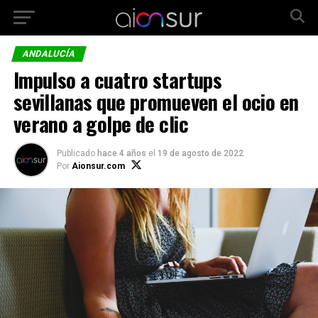
ANDALUCÍA
Impulso a cuatro startups
sevillanas que promueven el ocio en
verano a golpe de clic
Publicado
hace 4 años
el
19 de agosto de 2022
Por
Aionsur.com