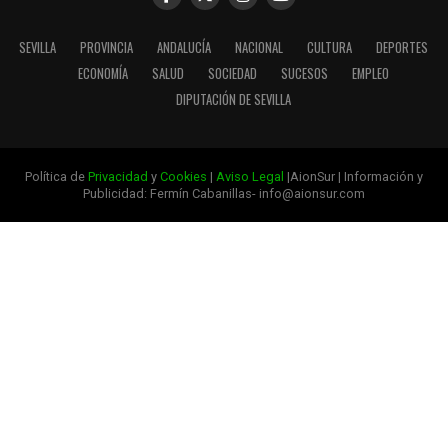
SEVILLA
PROVINCIA
ANDALUCÍA
NACIONAL
CULTURA
DEPORTES
ECONOMÍA
SALUD
SOCIEDAD
SUCESOS
EMPLEO
DIPUTACIÓN DE SEVILLA
Política de
Privacidad
y
Cookies
|
Aviso Legal
|AionSur | Información y
Publicidad: Fermín Cabanillas- info@aionsur.com