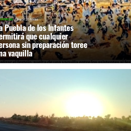
OVINCIA
hace 20 horas
a Puebla de los Infantes
ermitirá que cualquier
ersona sin preparación toree
na vaquilla