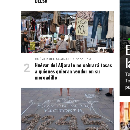
DELSA
SO
E
l
HUÉVAR DEL ALJARAFE
hace 1 día
Huévar del Aljarafe no cobrará tasas
a quienes quieran vender en su
Te
mercadillo
To
pu