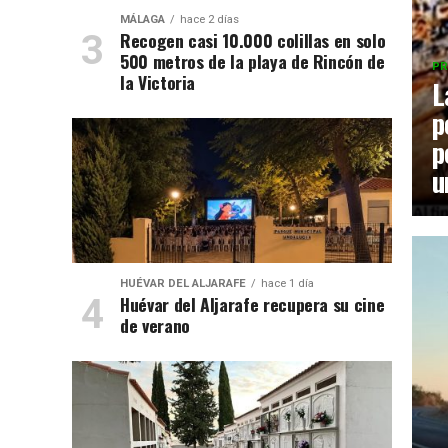
MÁLAGA
hace 2 días
Recogen casi 10.000 colillas en solo
500 metros de la playa de Rincón de
PR
la Victoria
L
p
p
u
HUÉVAR DEL ALJARAFE
hace 1 día
Huévar del Aljarafe recupera su cine
de verano