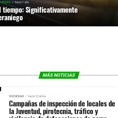
CIEDAD
hace 1 día
l tiempo: Significativamente
eraniego
MÁS NOTICIAS
SOCIEDAD
hace 12 años
Campañas de inspección de locales de
la Juventud, pirotecnia, tráfico y