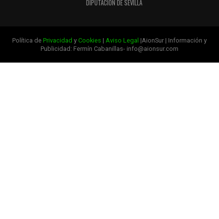
DIPUTACIÓN DE SEVILLA
Política de
Privacidad
y
Cookies
|
Aviso Legal
|AionSur | Información y
Publicidad: Fermín Cabanillas- info@aionsur.com