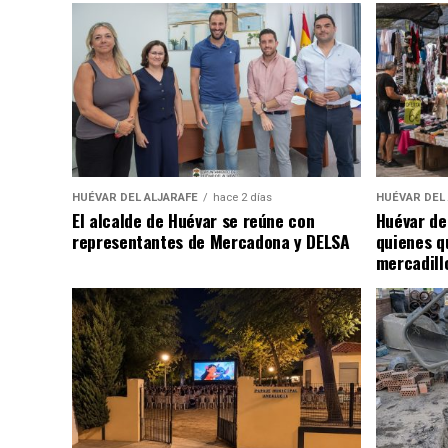
HUÉVAR DEL ALJARAFE
hace 2 días
HUÉVAR DEL
El alcalde de Huévar se reúne con
Huévar de
representantes de Mercadona y DELSA
quienes q
mercadill