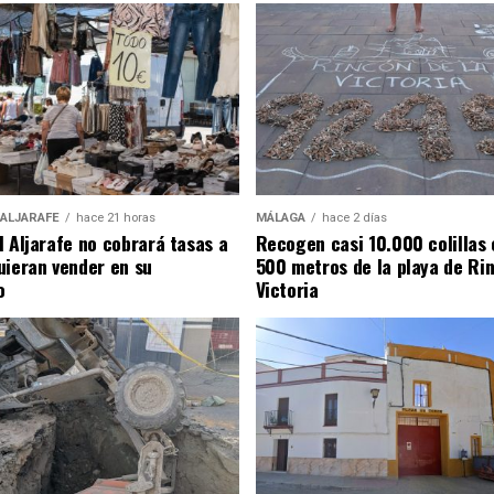
 ALJARAFE
hace 21 horas
MÁLAGA
hace 2 días
l Aljarafe no cobrará tasas a
Recogen casi 10.000 colillas 
uieran vender en su
500 metros de la playa de Rin
o
Victoria