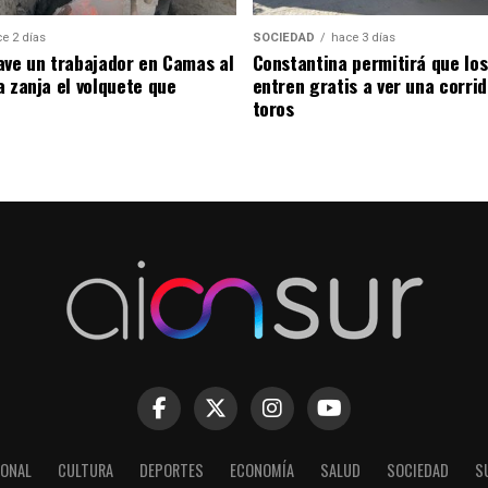
e 2 días
SOCIEDAD
hace 3 días
ave un trabajador en Camas al
Constantina permitirá que los
a zanja el volquete que
entren gratis a ver una corri
toros
IONAL
CULTURA
DEPORTES
ECONOMÍA
SALUD
SOCIEDAD
S