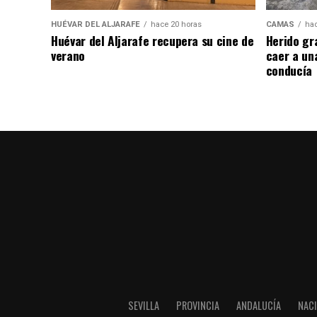
HUÉVAR DEL ALJARAFE
hace 20 horas
CAMAS
hac
Huévar del Aljarafe recupera su cine de
Herido gr
verano
caer a un
conducía
SEVILLA
PROVINCIA
ANDALUCÍA
NAC