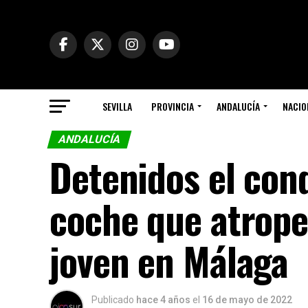
SEVILLA
PROVINCIA
ANDALUCÍA
NACIO
ANDALUCÍA
Detenidos el cond
coche que atrope
joven en Málaga
Publicado
hace 4 años
el
16 de mayo de 2022