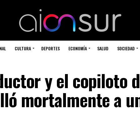
NAL
CULTURA
DEPORTES
ECONOMÍA
SALUD
SOCIEDAD
uctor y el copiloto d
lló mortalmente a u