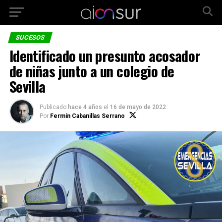
SUCESOS
Identificado un presunto acosador
de niñas junto a un colegio de
Sevilla
Publicado
hace 4 años
el
16 de mayo de 2022
Por
Fermín Cabanillas Serrano