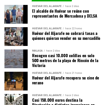
HUÉVAR DEL ALJARAFE
hace 2 días
El alcalde de Huévar se reúne con
representantes de Mercadona y DELSA
HUÉVAR DEL ALJARAFE
hace 22 horas
Huévar del Aljarafe no cobrará tasas a
quienes quieran vender en su mercadillo
MÁLAGA
hace 2 días
Recogen casi 10.000 colillas en solo
500 metros de la playa de Rincón de la
Victoria
HUÉVAR DEL ALJARAFE
hace 21 horas
Huévar del Aljarafe recupera su cine de
verano
HUÉVAR DEL ALJARAFE
hace 2 días
Casi 150.000 euros destina la
Diputación a distintas inversiones en