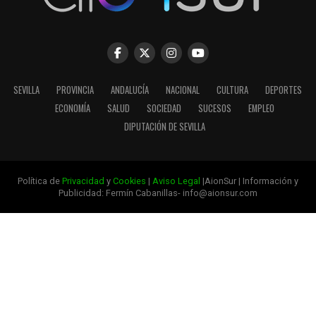
SEVILLA
PROVINCIA
ANDALUCÍA
NACIONAL
CULTURA
DEPORTES
ECONOMÍA
SALUD
SOCIEDAD
SUCESOS
EMPLEO
DIPUTACIÓN DE SEVILLA
Política de
Privacidad
y
Cookies
|
Aviso Legal
|AionSur | Información y
Publicidad: Fermín Cabanillas- info@aionsur.com