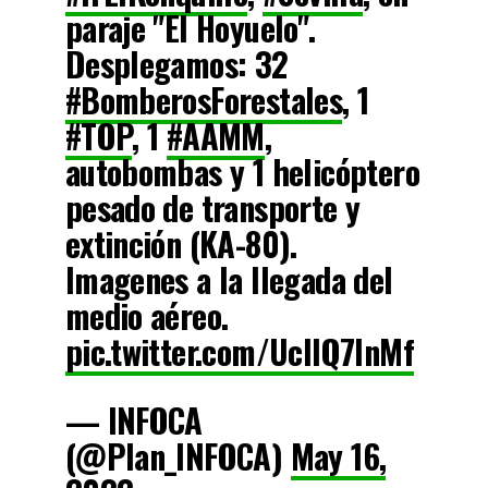
paraje "El Hoyuelo".
Desplegamos: 32
#BomberosForestales
, 1
#TOP
, 1
#AAMM
,
autobombas y 1 helicóptero
pesado de transporte y
extinción (KA-80).
Imagenes a la llegada del
medio aéreo.
pic.twitter.com/UcIIQ7lnMf
— INFOCA
(@Plan_INFOCA)
May 16,