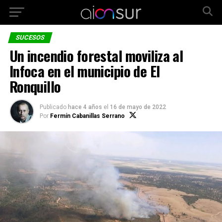
SUCESOS
Un incendio forestal moviliza al
Infoca en el municipio de El
Ronquillo
Publicado
hace 4 años
el
16 de mayo de 2022
Por
Fermín Cabanillas Serrano