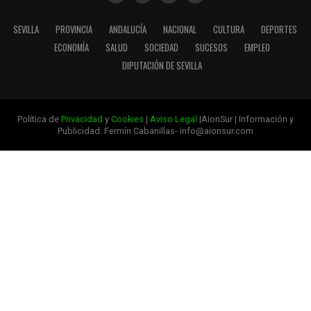
SEVILLA
PROVINCIA
ANDALUCÍA
NACIONAL
CULTURA
DEPORTES
ECONOMÍA
SALUD
SOCIEDAD
SUCESOS
EMPLEO
DIPUTACIÓN DE SEVILLA
Política de
Privacidad
y
Cookies
|
Aviso Legal
|AionSur | Información y
Publicidad: Fermín Cabanillas- info@aionsur.com