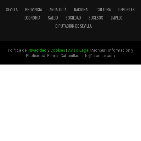
SEVILLA
PROVINCIA
ANDALUCÍA
NACIONAL
CULTURA
DEPORTES
ECONOMÍA
SALUD
SOCIEDAD
SUCESOS
EMPLEO
DIPUTACIÓN DE SEVILLA
Política de
Privacidad
y
Cookies
|
Aviso Legal
|AionSur | Información y
Publicidad: Fermín Cabanillas- info@aionsur.com