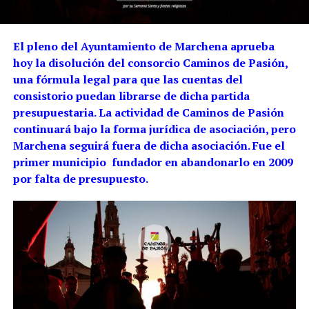
El pleno del Ayuntamiento de Marchena aprueba
hoy la disolución del consorcio Caminos de Pasión,
una fórmula legal para que las cuentas del
consistorio puedan librarse de dicha partida
presupuestaria. La actividad de Caminos de Pasión
continuará bajo la forma jurídica de asociación, pero
Marchena seguirá fuera de dicha asociación. Fue el
primer municipio fundador en abandonarlo en 2009
por falta de presupuesto.