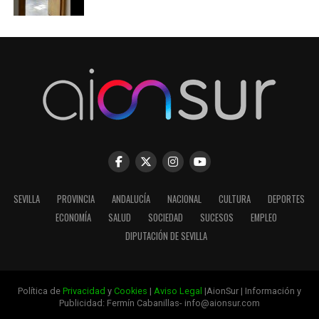
SEVILLA
PROVINCIA
ANDALUCÍA
NACIONAL
CULTURA
DEPORTES
ECONOMÍA
SALUD
SOCIEDAD
SUCESOS
EMPLEO
DIPUTACIÓN DE SEVILLA
Política de
Privacidad
y
Cookies
|
Aviso Legal
|AionSur | Información y
Publicidad: Fermín Cabanillas- info@aionsur.com