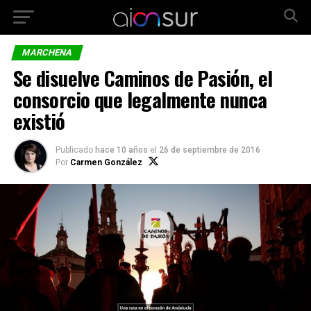
MARCHENA
Se disuelve Caminos de Pasión, el
consorcio que legalmente nunca
existió
Publicado
hace 10 años
el
26 de septiembre de 2016
Por
Carmen González