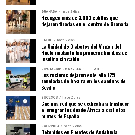
GRANADA
hace 2 días
Recogen más de 3.000 colillas que
dejaron tiradas en el centro de Granada
SALUD
hace 2 días
La Unidad de Diabetes del Virgen del
Rocío implanta las primeras bombas de
insulina sin cable
DIPUTACIÓN DE SEVILLA
hace 3 días
Los rocieros dejaron este año 125
toneladas de basura en los caminos de
Sevilla
SUCESOS
hace 2 días
Cae una red que se dedicaba a trasladar
a inmigrantes desde África a distintos
puntos de España
PROVINCIA
hace 2 días
Detenidos en Fuentes de Andalucía