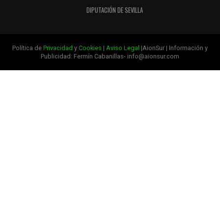
DIPUTACIÓN DE SEVILLA
Política de
Privacidad
y
Cookies
|
Aviso Legal
|AionSur | Información y
Publicidad: Fermín Cabanillas- info@aionsur.com