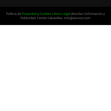
Política de
Privacidad
y
Cookies
|
Aviso Legal
|AionSur | Información y
Publicidad: Fermín Cabanillas- info@aionsur.com