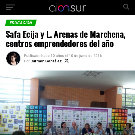
EDUCACIÓN
Safa Ecija y L. Arenas de Marchena,
centros emprendedores del año
Publicado
hace 10 años
el
10 de junio de 2016
Por
Carmen González