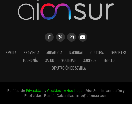
SEVILLA
PROVINCIA
ANDALUCÍA
NACIONAL
CULTURA
DEPORTES
ECONOMÍA
SALUD
SOCIEDAD
SUCESOS
EMPLEO
DIPUTACIÓN DE SEVILLA
Política de
Privacidad
y
Cookies
|
Aviso Legal
|AionSur | Información y
Publicidad: Fermín Cabanillas- info@aionsur.com