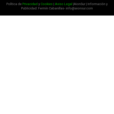
Política de
Privacidad
y
Cookies
|
Aviso Legal
|AionSur | Información y
Publicidad: Fermín Cabanillas- info@aionsur.com