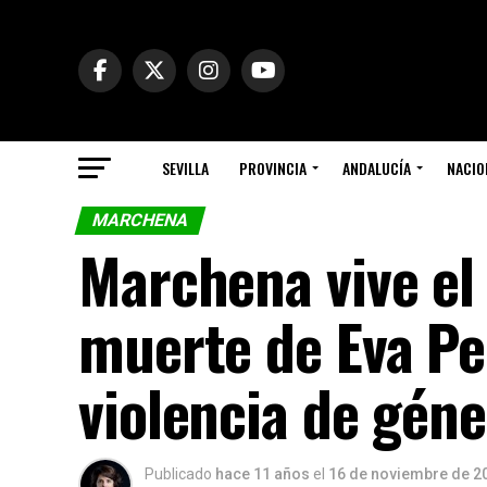
SEVILLA
PROVINCIA
ANDALUCÍA
NACIO
MARCHENA
Marchena vive el 
muerte de Eva Pe
violencia de gén
Publicado
hace 11 años
el
16 de noviembre de 2