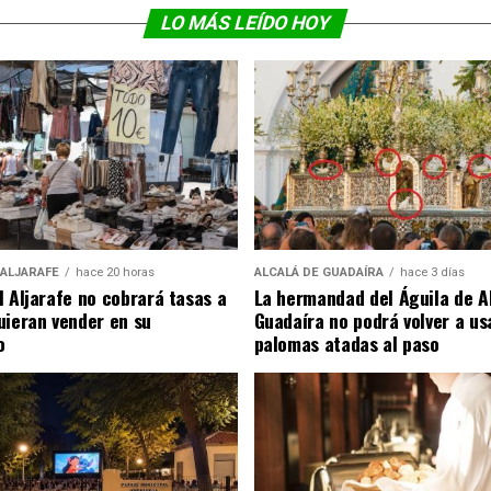
LO MÁS LEÍDO HOY
 ALJARAFE
hace 20 horas
ALCALÁ DE GUADAÍRA
hace 3 días
l Aljarafe no cobrará tasas a
La hermandad del Águila de A
uieran vender en su
Guadaíra no podrá volver a us
o
palomas atadas al paso