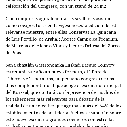
celebración del Congreso, con un stand de 24 m2.
C
inco empresas agroalimentarias sevillanas
asisten
como
coexpositoras
en
la
vigesimo
sexta
edición
de esta
relevante muestra, entre ellas
C
onservas La
Quincana
de Luis Portillo
, de Arahal;
Aceites
Campolea
Premium
,
de Mairena del Alcor o Vinos y Licores Dehesa del Zarco,
de Pilas.
San Sebastián
Gastronomika
Euskadi
Basque
Country
estrenará este año un nuevo formato, el I Foro de
Tabernas y Taberneros, un pequeño congreso de dos
días complementario al que acoge el escenario principal
del Kursaal, que contará con la presencia de muchos de
los taberneros más relevantes para debatir de la
realidad de un colectivo que agrupa a más del 64% de los
establecimientos de hostelería. A ellos se sumarán sobre
este nuevo escenario grandes cocineros con estrellas
Michelin que tienen entre sus modelos de negocio