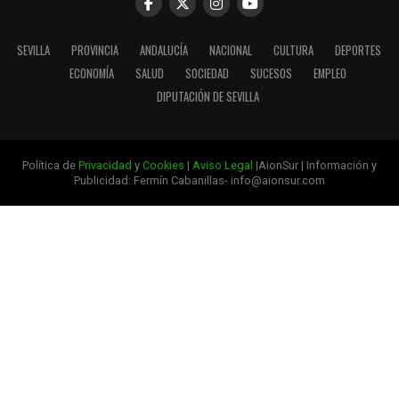
SEVILLA
PROVINCIA
ANDALUCÍA
NACIONAL
CULTURA
DEPORTES
ECONOMÍA
SALUD
SOCIEDAD
SUCESOS
EMPLEO
DIPUTACIÓN DE SEVILLA
Política de
Privacidad
y
Cookies
|
Aviso Legal
|AionSur | Información y
Publicidad: Fermín Cabanillas- info@aionsur.com