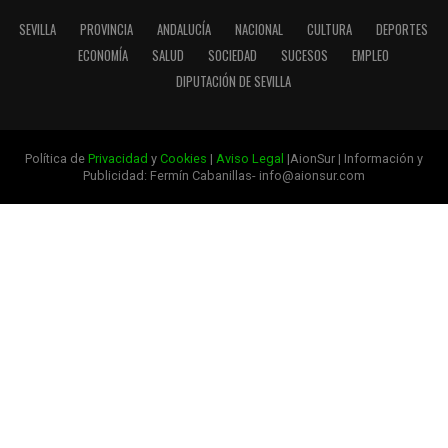
SEVILLA
PROVINCIA
ANDALUCÍA
NACIONAL
CULTURA
DEPORTES
ECONOMÍA
SALUD
SOCIEDAD
SUCESOS
EMPLEO
DIPUTACIÓN DE SEVILLA
Política de
Privacidad
y
Cookies
|
Aviso Legal
|AionSur | Información y
Publicidad: Fermín Cabanillas- info@aionsur.com