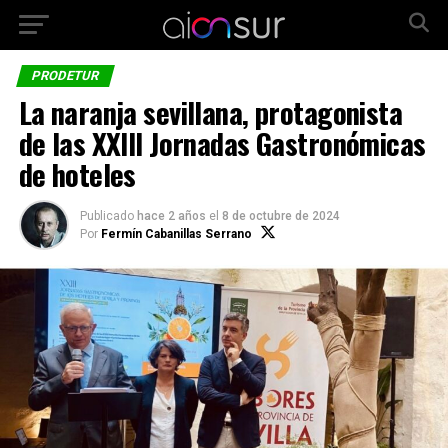
PRODETUR
La naranja sevillana, protagonista
de las XXIII Jornadas Gastronómicas
de hoteles
Publicado
hace 2 años
el
8 de octubre de 2024
Por
Fermín Cabanillas Serrano