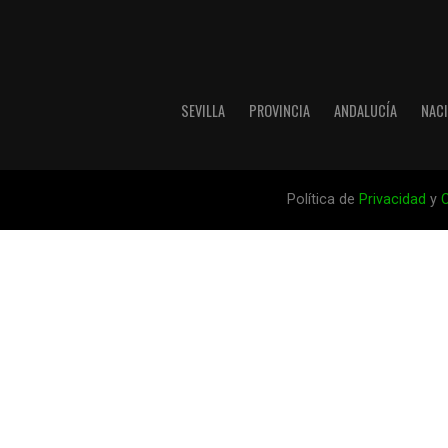
SEVILLA
PROVINCIA
ANDALUCÍA
NAC
Política de
Privacidad
y
C