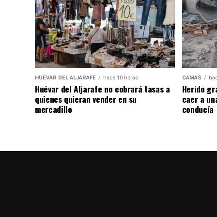
HUÉVAR DEL ALJARAFE
hace 10 horas
CAMAS
hac
Huévar del Aljarafe no cobrará tasas a
Herido gr
quienes quieran vender en su
caer a un
mercadillo
conducía