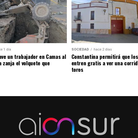
e 1 día
SOCIEDAD
hace 2 días
ave un trabajador en Camas al
Constantina permitirá que los
a zanja el volquete que
entren gratis a ver una corri
toros