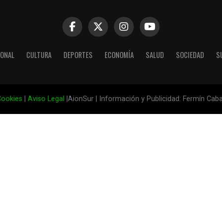
IONAL
CULTURA
DEPORTES
ECONOMÍA
SALUD
SOCIEDAD
S
ookies
|
Aviso Legal
|AionSur | Información y Publicidad: Fermín Cab