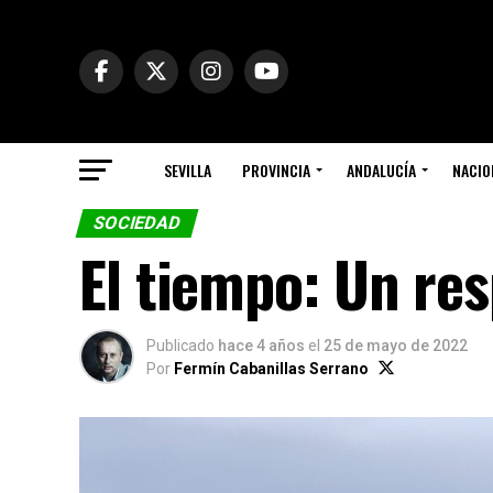
SEVILLA
PROVINCIA
ANDALUCÍA
NACIO
SOCIEDAD
El tiempo: Un res
Publicado
hace 4 años
el
25 de mayo de 2022
Por
Fermín Cabanillas Serrano