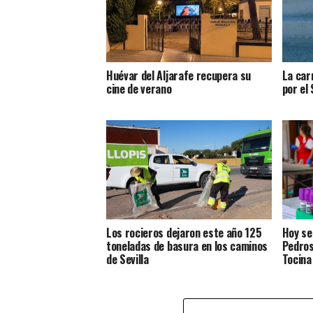
Huévar del Aljarafe recupera su
La car
cine de verano
por el 
Los rocieros dejaron este año 125
Hoy se
toneladas de basura en los caminos
Pedros
de Sevilla
Tocina 