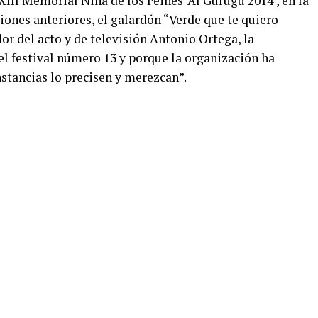
 XIII Memorial Niña de los Peines ‘Al Gurugú 2014’, en la
ones anteriores, el galardón “Verde que te quiero
or del acto y de televisión Antonio Ortega, la
 el festival número 13 y porque la organización ha
stancias lo precisen y merezcan”.