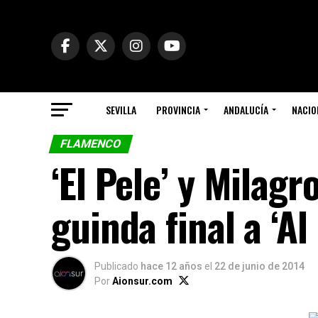
SEVILLA
PROVINCIA
ANDALUCÍA
NACIO
FLAMENCO
‘El Pele’ y Milag
guinda final a ‘A
Publicado
hace 12 años
el
22 de junio de 2014
Por
Aionsur.com