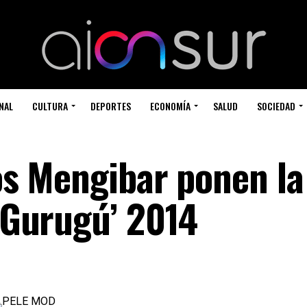
NAL
CULTURA
DEPORTES
ECONOMÍA
SALUD
SOCIEDAD
ros Mengibar ponen la
l Gurugú’ 2014