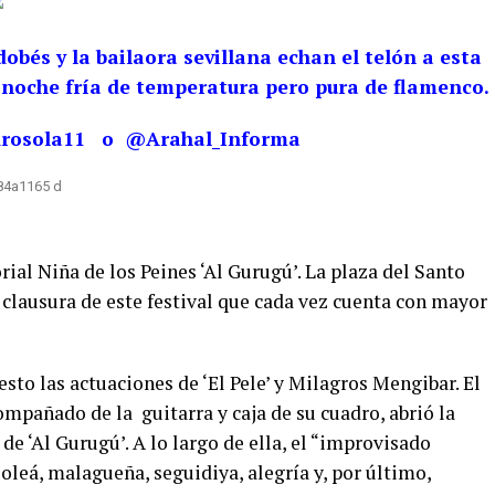
obés y la bailaora sevillana echan el telón a esta
a noche fría de temperatura pero pura de flamenco.
drosola11 o @Arahal_Informa
ial Niña de los Peines ‘Al Gurugú’. La plaza del Santo
a clausura de este festival que cada vez cuenta con mayor
uesto las actuaciones de ‘El Pele’ y Milagros Mengibar. El
mpañado de la guitarra y caja de su cuadro, abrió la
de ‘Al Gurugú’. A lo largo de ella, el “improvisado
soleá, malagueña, seguidiya, alegría y, por último,