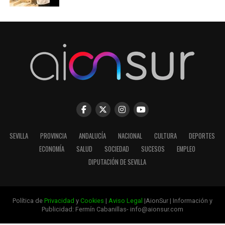
SEVILLA
PROVINCIA
ANDALUCÍA
NACIONAL
CULTURA
DEPORTES
ECONOMÍA
SALUD
SOCIEDAD
SUCESOS
EMPLEO
DIPUTACIÓN DE SEVILLA
Política de
Privacidad
y
Cookies
|
Aviso Legal
|AionSur | Información y
Publicidad: Fermín Cabanillas- info@aionsur.com