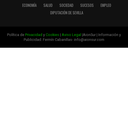
ECONOMÍA
SALUD
SOCIEDAD
SUCESOS
EMPLEO
DIPUTACIÓN DE SEVILLA
Política de
Privacidad
y
Cookies
|
Aviso Legal
|AionSur | Información y
Publicidad: Fermín Cabanillas- info@aionsur.com