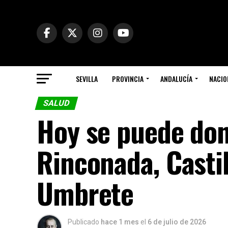
SEVILLA
PROVINCIA
ANDALUCÍA
NACIO
SALUD
Hoy se puede don
Rinconada, Casti
Umbrete
Publicado
hace 1 mes
el
6 de julio de 2026