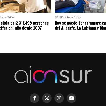
hace 2 días
SALUD
hace 3 días
 sitúa en 2.311.499 personas,
Hoy se puede donar sangre e
cifra en julio desde 2007
del Aljarafe, La Luisiana y Ma