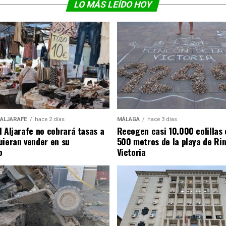
LO MÁS LEÍDO HOY
 ALJARAFE
hace 2 días
MÁLAGA
hace 3 días
l Aljarafe no cobrará tasas a
Recogen casi 10.000 colillas 
uieran vender en su
500 metros de la playa de Rin
o
Victoria