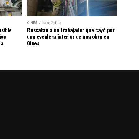
GINES
hace 2 días
osible
Rescatan a un trabajador que cayó por
ños
una escalera interior de una obra en
ia
Gines