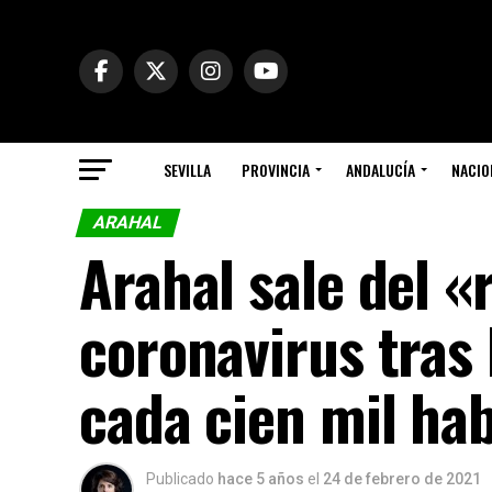
SEVILLA
PROVINCIA
ANDALUCÍA
NACIO
ARAHAL
Arahal sale del 
coronavirus tras
cada cien mil ha
Publicado
hace 5 años
el
24 de febrero de 2021