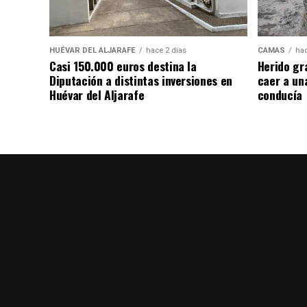
HUÉVAR DEL ALJARAFE
hace 2 días
CAMAS
hac
Casi 150.000 euros destina la
Herido gr
Diputación a distintas inversiones en
caer a un
Huévar del Aljarafe
conducía