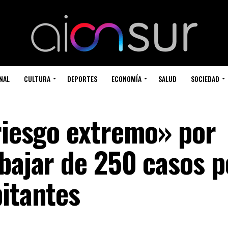
NAL
CULTURA
DEPORTES
ECONOMÍA
SALUD
SOCIEDAD
«riesgo extremo» por
 bajar de 250 casos p
bitantes