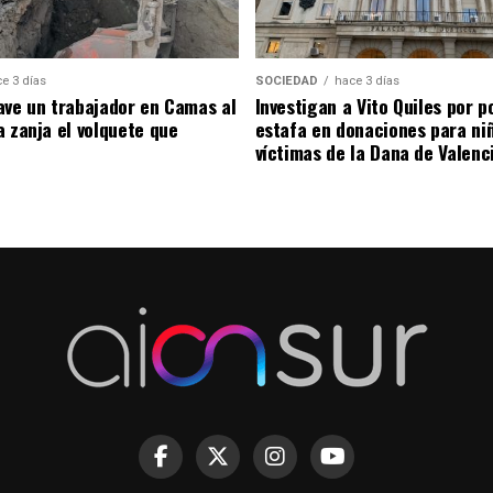
e 3 días
SOCIEDAD
hace 3 días
ave un trabajador en Camas al
Investigan a Vito Quiles por p
a zanja el volquete que
estafa en donaciones para ni
víctimas de la Dana de Valenc