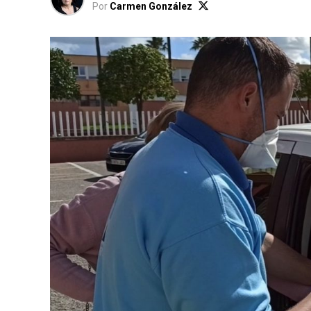
Por
Carmen González