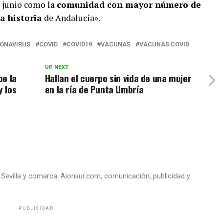
e junio como la
comunidad con mayor número de
la historia
de Andalucía».
ONAVIRUS
COVID
COVID19
VACUNAS
VACUNAS COVID
UP NEXT
be la
Hallan el cuerpo sin vida de una mujer
y los
en la ría de Punta Umbría
e Sevilla y comarca. Aionsur.com, comunicación, publicidad y
PUBLICIDAD