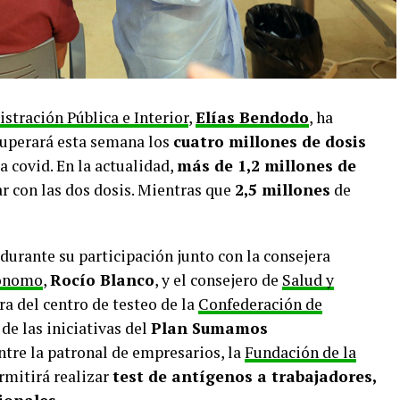
stración Pública e Interior
,
Elías Bendodo
, ha
superará esta semana los
cuatro millones de dosis
a covid. En la actualidad,
más de 1,2 millones de
r con las dos dosis. Mientras que
2,5 millones
de
 durante su participación junto con la consejera
tónomo
,
Rocío Blanco
, y el consejero de
Salud y
ura del centro de testeo de la
Confederación de
 de las iniciativas del
Plan Sumamos
ntre la patronal de empresarios, la
Fundación de la
ermitirá realizar
test de antígenos a trabajadores,