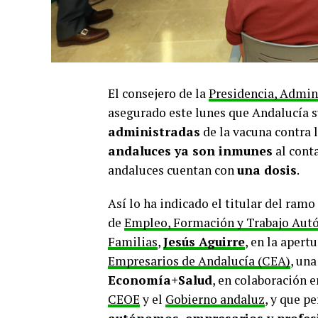
El consejero de la
Presidencia, Admini
asegurado este lunes que Andalucía 
administradas
de la vacuna contra l
andaluces ya son inmunes
al conta
andaluces cuentan con
una dosis
.
Así lo ha indicado el titular del ramo
de
Empleo, Formación y Trabajo Au
Familias
,
Jesús Aguirre
, en la apert
Empresarios de Andalucía (CEA)
, una
Economía+Salud
, en colaboración e
CEOE
y el
Gobierno andaluz
, y que p