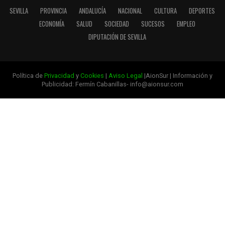
SEVILLA
PROVINCIA
ANDALUCÍA
NACIONAL
CULTURA
DEPORTES
ECONOMÍA
SALUD
SOCIEDAD
SUCESOS
EMPLEO
DIPUTACIÓN DE SEVILLA
Política de
Privacidad
y
Cookies
|
Aviso Legal
|AionSur | Información y
Publicidad: Fermín Cabanillas- info@aionsur.com