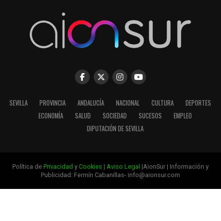
SEVILLA
PROVINCIA
ANDALUCÍA
NACIONAL
CULTURA
DEPORTES
ECONOMÍA
SALUD
SOCIEDAD
SUCESOS
EMPLEO
DIPUTACIÓN DE SEVILLA
Política de
Privacidad
y
Cookies
|
Aviso Legal
|AionSur | Información y
Publicidad: Fermín Cabanillas- info@aionsur.com