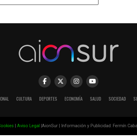
IONAL
CULTURA
DEPORTES
ECONOMÍA
SALUD
SOCIEDAD
S
ookies
|
Aviso Legal
|AionSur | Información y Publicidad: Fermín Cab