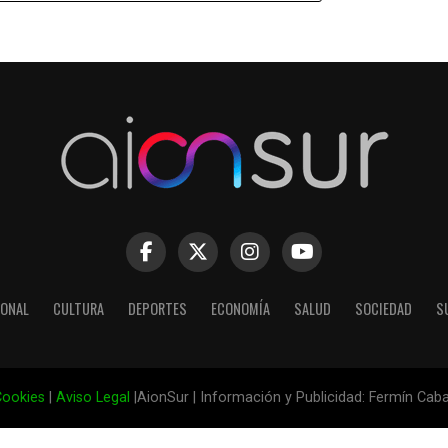
IONAL
CULTURA
DEPORTES
ECONOMÍA
SALUD
SOCIEDAD
S
ookies
|
Aviso Legal
|AionSur | Información y Publicidad: Fermín Cab