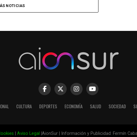
ÁS NOTICIAS
IONAL
CULTURA
DEPORTES
ECONOMÍA
SALUD
SOCIEDAD
S
ookies
|
Aviso Legal
|AionSur | Información y Publicidad: Fermín Cab