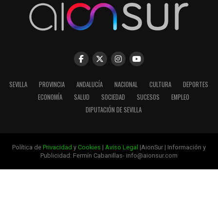
SEVILLA
PROVINCIA
ANDALUCÍA
NACIONAL
CULTURA
DEPORTES
ECONOMÍA
SALUD
SOCIEDAD
SUCESOS
EMPLEO
DIPUTACIÓN DE SEVILLA
Política de
Privacidad
y
Cookies
|
Aviso Legal
|AionSur | Información y
Publicidad: Fermín Cabanillas- info@aionsur.com