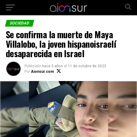
SOCIEDAD
Se confirma la muerte de Maya
Villalobo, la joven hispanoisraelí
desaparecida en Israel
Publicado
hace 3 años
el
11 de octubre de 2023
Por
Aionsur.com