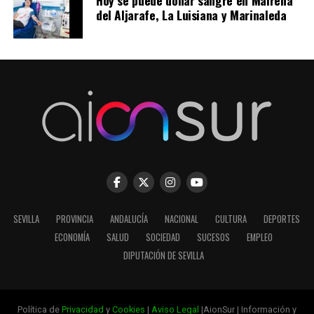
Hoy se puede donar sangre en Mairena
del Aljarafe, La Luisiana y Marinaleda
SEVILLA
PROVINCIA
ANDALUCÍA
NACIONAL
CULTURA
DEPORTES
ECONOMÍA
SALUD
SOCIEDAD
SUCESOS
EMPLEO
DIPUTACIÓN DE SEVILLA
Política de
Privacidad
y
Cookies
|
Aviso Legal
|AionSur | Información y