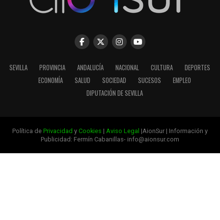
SEVILLA
PROVINCIA
ANDALUCÍA
NACIONAL
CULTURA
DEPORTES
ECONOMÍA
SALUD
SOCIEDAD
SUCESOS
EMPLEO
DIPUTACIÓN DE SEVILLA
Política de
Privacidad
y
Cookies
|
Aviso Legal
|AionSur | Información y
Publicidad: Fermín Cabanillas- info@aionsur.com