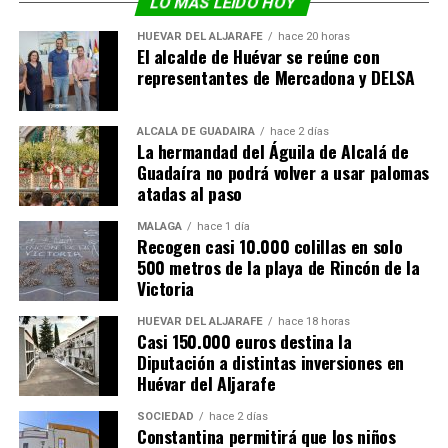
LO MÁS LEÍDO HOY
HUÉVAR DEL ALJARAFE
hace 20 horas
El alcalde de Huévar se reúne con
representantes de Mercadona y DELSA
ALCALÁ DE GUADAÍRA
hace 2 días
La hermandad del Águila de Alcalá de
Guadaíra no podrá volver a usar palomas
atadas al paso
MÁLAGA
hace 1 día
Recogen casi 10.000 colillas en solo
500 metros de la playa de Rincón de la
Victoria
HUÉVAR DEL ALJARAFE
hace 18 horas
Casi 150.000 euros destina la
Diputación a distintas inversiones en
Huévar del Aljarafe
SOCIEDAD
hace 2 días
Constantina permitirá que los niños