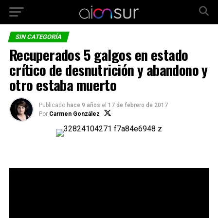
SIN CATEGORÍA
Recuperados 5 galgos en estado
crítico de desnutrición y abandono y
otro estaba muerto
Publicado
hace 9 años
el
17 de febrero de 2017
Por
Carmen González