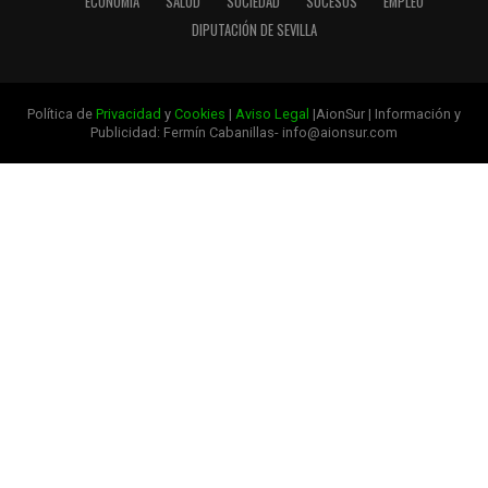
ECONOMÍA
SALUD
SOCIEDAD
SUCESOS
EMPLEO
DIPUTACIÓN DE SEVILLA
Política de
Privacidad
y
Cookies
|
Aviso Legal
|AionSur | Información y
Publicidad: Fermín Cabanillas- info@aionsur.com