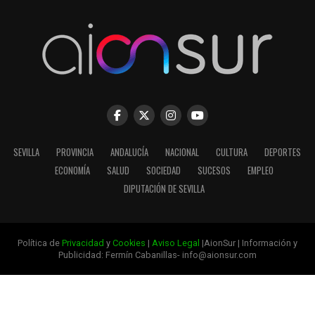
SEVILLA
PROVINCIA
ANDALUCÍA
NACIONAL
CULTURA
DEPORTES
ECONOMÍA
SALUD
SOCIEDAD
SUCESOS
EMPLEO
DIPUTACIÓN DE SEVILLA
Política de
Privacidad
y
Cookies
|
Aviso Legal
|AionSur | Información y
Publicidad: Fermín Cabanillas- info@aionsur.com