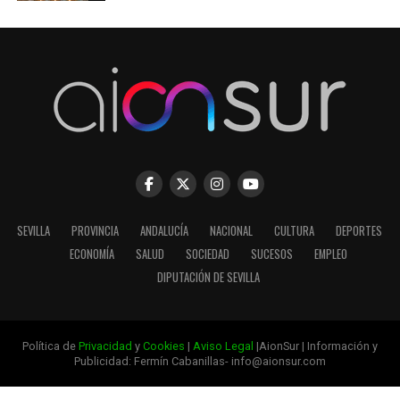
SEVILLA
PROVINCIA
ANDALUCÍA
NACIONAL
CULTURA
DEPORTES
ECONOMÍA
SALUD
SOCIEDAD
SUCESOS
EMPLEO
DIPUTACIÓN DE SEVILLA
Política de
Privacidad
y
Cookies
|
Aviso Legal
|AionSur | Información y
Publicidad: Fermín Cabanillas- info@aionsur.com