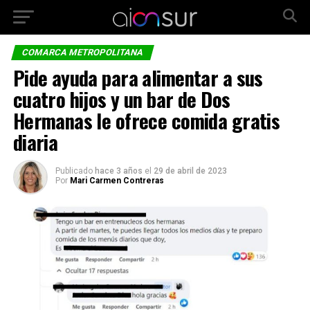
COMARCA METROPOLITANA
Pide ayuda para alimentar a sus
cuatro hijos y un bar de Dos
Hermanas le ofrece comida gratis
diaria
Publicado
hace 3 años
el
29 de abril de 2023
Por
Mari Carmen Contreras