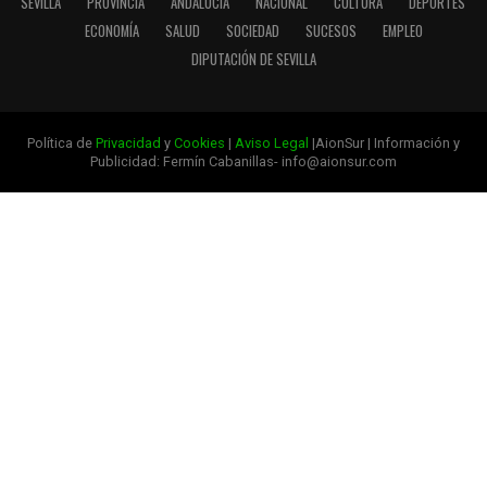
SEVILLA
PROVINCIA
ANDALUCÍA
NACIONAL
CULTURA
DEPORTES
ECONOMÍA
SALUD
SOCIEDAD
SUCESOS
EMPLEO
DIPUTACIÓN DE SEVILLA
Política de
Privacidad
y
Cookies
|
Aviso Legal
|AionSur | Información y
Publicidad: Fermín Cabanillas- info@aionsur.com