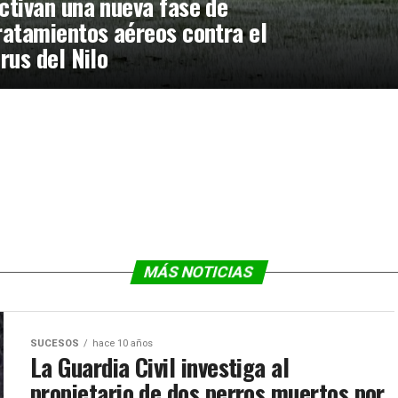
ctivan una nueva fase de
ratamientos aéreos contra el
irus del Nilo
MÁS NOTICIAS
SUCESOS
hace 10 años
La Guardia Civil investiga al
propietario de dos perros muertos por