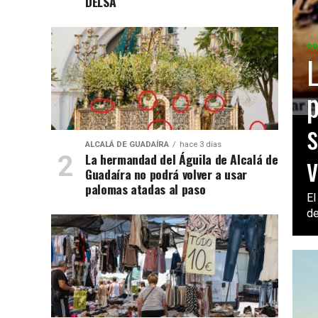
DELSA
PR
L
p
s
ALCALÁ DE GUADAÍRA
hace 3 días
v
La hermandad del Águila de Alcalá de
Guadaíra no podrá volver a usar
palomas atadas al paso
El
de