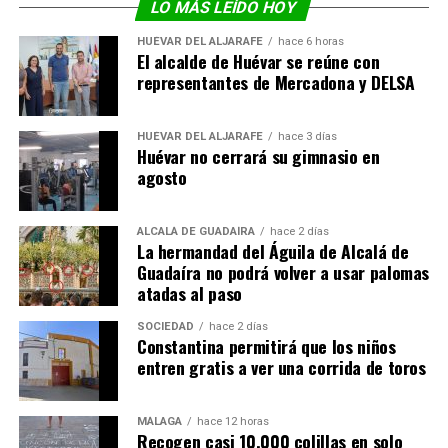
LO MÁS LEÍDO HOY
HUÉVAR DEL ALJARAFE
hace 6 horas
El alcalde de Huévar se reúne con
representantes de Mercadona y DELSA
HUÉVAR DEL ALJARAFE
hace 3 días
Huévar no cerrará su gimnasio en
agosto
ALCALÁ DE GUADAÍRA
hace 2 días
La hermandad del Águila de Alcalá de
Guadaíra no podrá volver a usar palomas
atadas al paso
SOCIEDAD
hace 2 días
Constantina permitirá que los niños
entren gratis a ver una corrida de toros
MÁLAGA
hace 12 horas
Recogen casi 10.000 colillas en solo