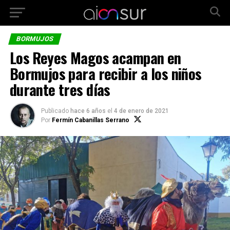
BORMUJOS
Los Reyes Magos acampan en
Bormujos para recibir a los niños
durante tres días
Publicado
hace 6 años
el
4 de enero de 2021
Por
Fermín Cabanillas Serrano