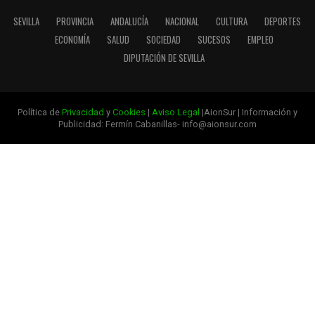
SEVILLA
PROVINCIA
ANDALUCÍA
NACIONAL
CULTURA
DEPORTES
ECONOMÍA
SALUD
SOCIEDAD
SUCESOS
EMPLEO
DIPUTACIÓN DE SEVILLA
Política de
Privacidad
y
Cookies
|
Aviso Legal
|AionSur | Información y
Publicidad: Fermín Cabanillas- info@aionsur.com