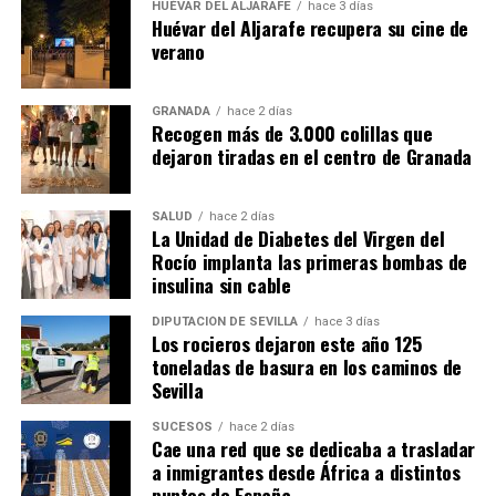
HUÉVAR DEL ALJARAFE
hace 3 días
Huévar del Aljarafe recupera su cine de
verano
GRANADA
hace 2 días
Recogen más de 3.000 colillas que
dejaron tiradas en el centro de Granada
SALUD
hace 2 días
La Unidad de Diabetes del Virgen del
Rocío implanta las primeras bombas de
insulina sin cable
DIPUTACIÓN DE SEVILLA
hace 3 días
Los rocieros dejaron este año 125
toneladas de basura en los caminos de
Sevilla
SUCESOS
hace 2 días
Cae una red que se dedicaba a trasladar
a inmigrantes desde África a distintos
puntos de España