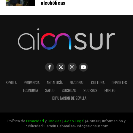
alcohólicas
SEVILLA
PROVINCIA
ANDALUCÍA
NACIONAL
CULTURA
DEPORTES
ECONOMÍA
SALUD
SOCIEDAD
SUCESOS
EMPLEO
DIPUTACIÓN DE SEVILLA
Política de
Privacidad
y
Cookies
|
Aviso Legal
|AionSur | Información y
Publicidad: Fermín Cabanillas- info@aionsur.com