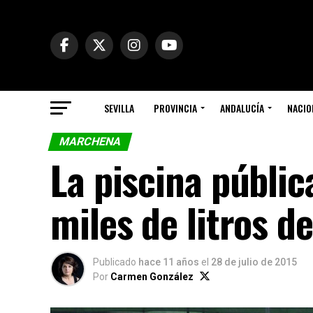
SEVILLA
PROVINCIA
ANDALUCÍA
NACIO
MARCHENA
La piscina públi
miles de litros d
Publicado
hace 11 años
el
28 de julio de 2015
Por
Carmen González