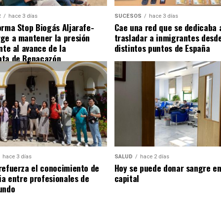
R
hace 3 días
SUCESOS
hace 3 días
orma Stop Biogás Aljarafe-
Cae una red que se dedicaba 
ge a mantener la presión
trasladar a inmigrantes desde
nte al avance de la
distintos puntos de España
nta de Benacazón
hace 3 días
SALUD
hace 2 días
refuerza el conocimiento de
Hoy se puede donar sangre en 
ia entre profesionales de
capital
undo