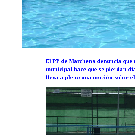
El PP de Marchena denuncia que u
municipal hace que se pierdan dia
lleva a pleno una moción sobre e