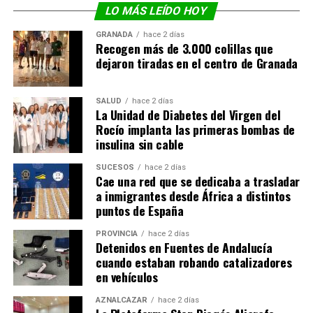
LO MÁS LEÍDO HOY
GRANADA
hace 2 días
Recogen más de 3.000 colillas que
dejaron tiradas en el centro de Granada
SALUD
hace 2 días
La Unidad de Diabetes del Virgen del
Rocío implanta las primeras bombas de
insulina sin cable
SUCESOS
hace 2 días
Cae una red que se dedicaba a trasladar
a inmigrantes desde África a distintos
puntos de España
PROVINCIA
hace 2 días
Detenidos en Fuentes de Andalucía
cuando estaban robando catalizadores
en vehículos
AZNALCÁZAR
hace 2 días