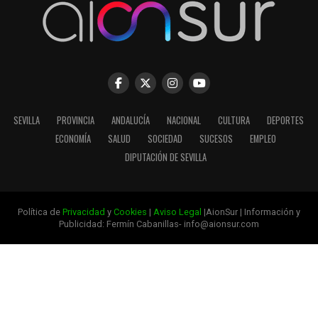
SEVILLA
PROVINCIA
ANDALUCÍA
NACIONAL
CULTURA
DEPORTES
ECONOMÍA
SALUD
SOCIEDAD
SUCESOS
EMPLEO
DIPUTACIÓN DE SEVILLA
Política de
Privacidad
y
Cookies
|
Aviso Legal
|AionSur | Información y
Publicidad: Fermín Cabanillas- info@aionsur.com