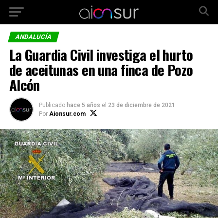
ANDALUCÍA
La Guardia Civil investiga el hurto
de aceitunas en una finca de Pozo
Alcón
Publicado
hace 5 años
el
23 de diciembre de 2021
Por
Aionsur.com