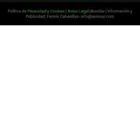
Política de
Privacidad
y
Cookies
|
Aviso Legal
|AionSur | Información y
Publicidad: Fermín Cabanillas- info@aionsur.com