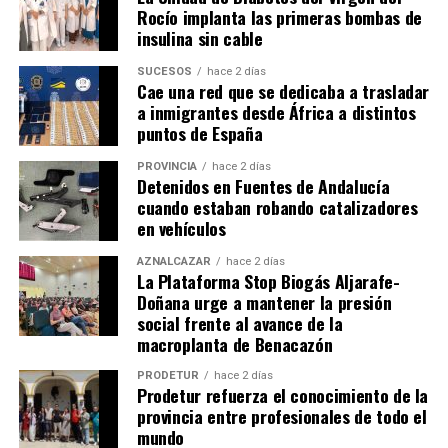
Rocío implanta las primeras bombas de
insulina sin cable
SUCESOS
hace 2 días
Cae una red que se dedicaba a trasladar
a inmigrantes desde África a distintos
puntos de España
PROVINCIA
hace 2 días
Detenidos en Fuentes de Andalucía
cuando estaban robando catalizadores
en vehículos
AZNALCÁZAR
hace 2 días
La Plataforma Stop Biogás Aljarafe-
Doñana urge a mantener la presión
social frente al avance de la
macroplanta de Benacazón
PRODETUR
hace 2 días
Prodetur refuerza el conocimiento de la
provincia entre profesionales de todo el
mundo